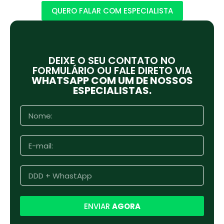
QUERO FALAR COM ESPECIALISTA
DEIXE O SEU CONTATO NO
FORMULÁRIO OU FALE DIRETO VIA
WHATSAPP COM UM DE NOSSOS
ESPECIALISTAS.
N
o
m
e
E
:
-
m
a
D
i
D
l
D
:
+
ENVIAR
AGORA
W
h