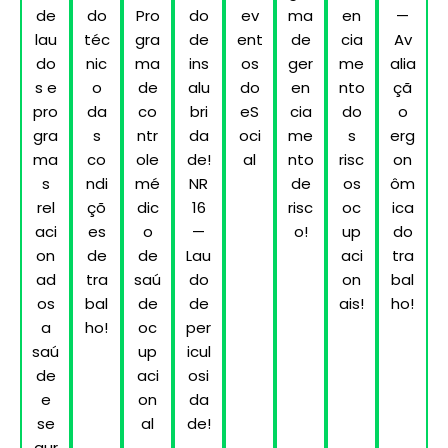
de
do
Pro
do
ev
ma
en
—
lau
téc
gra
de
ent
de
cia
Av
do
nic
ma
ins
os
ger
me
alia
s e
o
de
alu
do
en
nto
çã
pro
da
co
bri
eS
cia
do
o
gra
s
ntr
da
oci
me
s
erg
ma
co
ole
de!
al
nto
risc
on
s
ndi
mé
NR
de
os
ôm
rel
çõ
dic
16
risc
oc
ica
aci
es
o
—
o!
up
do
on
de
de
Lau
aci
tra
ad
tra
saú
do
on
bal
os
bal
de
de
ais!
ho!
a
ho!​
oc
per
saú
up
icul
de
aci
osi
e
on
da
se
al
de!
gur