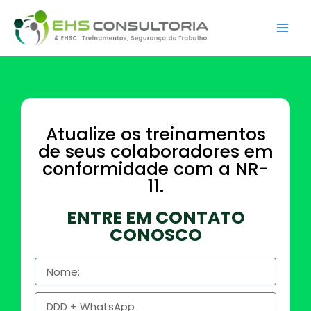
Ir
para
o
conteúdo
Atualize os treinamentos
de seus colaboradores em
conformidade com a NR-
11.
ENTRE EM CONTATO
CONOSCO
N
o
m
D
e