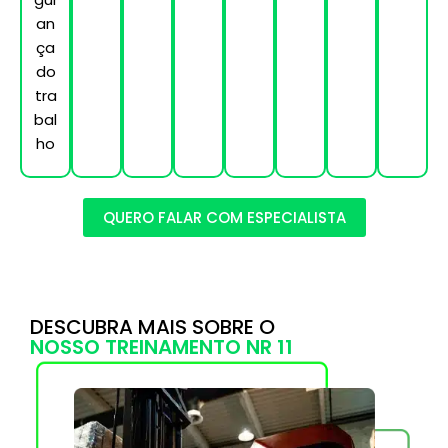
an
ça
do
tra
bal
ho
QUERO FALAR COM ESPECIALISTA
DESCUBRA MAIS SOBRE O
NOSSO TREINAMENTO NR 11