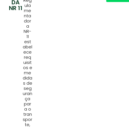
Reg
DA
ula
NR 11
me
nta
dor
a
NR-
11
est
abel
ece
req
uisit
os e
me
dida
s de
seg
uran
ça
par
a o
tran
spor
te,