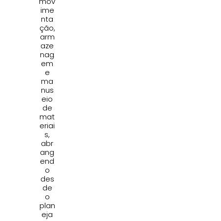
mov
ime
nta
ção,
arm
aze
nag
em
e
ma
nus
eio
de
mat
eriai
s,
abr
ang
end
o
des
de
o
plan
eja