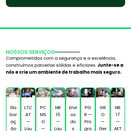
a
s
t
A
p
p
NOSSOS SERVIÇOS
Comprometidos com a segurança e a excelência,
construímos parcerias sólidas e eficazes.
Junte-se a
nós e crie um ambiente de trabalho mais seguro.
Ela
LTC
PC
NR
Envi
PG
GR
NR
bor
AT
MS
15
os
R —
O
17
aç
—
O
—
do
Pro
—
—
ão
Lau
—
Lau
s
gra
Ger
AET