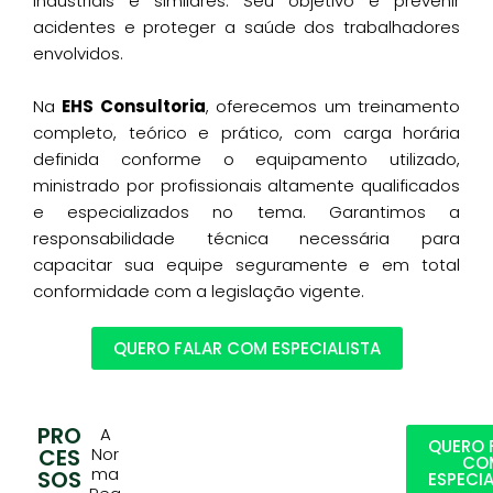
industriais e similares. Seu objetivo é prevenir
acidentes e proteger a saúde dos trabalhadores
envolvidos.
Na
EHS Consultoria
, oferecemos um treinamento
completo, teórico e prático, com carga horária
definida conforme o equipamento utilizado,
ministrado por profissionais altamente qualificados
e especializados no tema. Garantimos a
responsabilidade técnica necessária para
capacitar sua equipe seguramente e em total
conformidade com a legislação vigente.
QUERO FALAR COM ESPECIALISTA
PRO
A
QUERO 
CES
Nor
CO
ma
SOS
ESPECIA