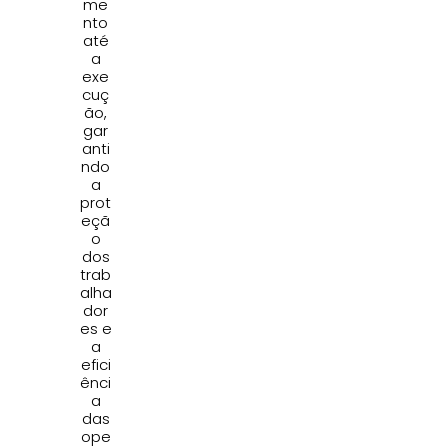
me
nto
até
a
exe
cuç
ão,
gar
anti
ndo
a
prot
eçã
o
dos
trab
alha
dor
es e
a
efici
ênci
a
das
ope